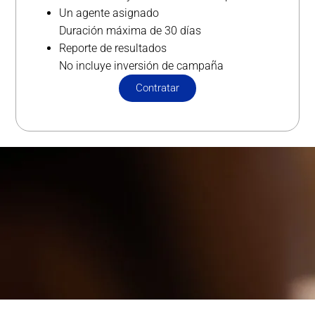
Un agente asignado
Duración máxima de 30 días
Reporte de resultados
No incluye inversión de campaña
Contratar