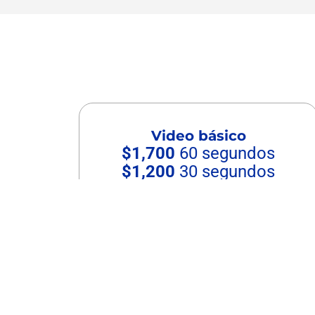
No solo hacemos v
Video básico
$1,700
60 segundos
$1,200
30 segundos
$750
10-20 segundos
Características
El estilo puede variar de acuerdo a las
necesidades del cliente, el video básico
está más enfocado en animaciones
sencillas estilo presentación sin involucrar