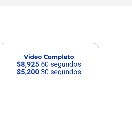
es a tus clientes.
Video Completo
$8,925
60 segundos
$5,200
30 segundos
$2,000
10-20 segundos
Características
Características
El estilo puede variar de acuerdo a las