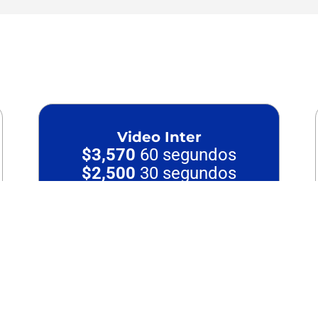
ideos, transmitimos emocion
Video Inter
$3,570
60 segundos
$2,500
30 segundos
$1,500
10-20 segundos
Características
El estilo puede variar de acuerdo a las
necesidades del cliente, el video inter está
más enfocado en animaciones intermedias
que involucran elementos avanzados